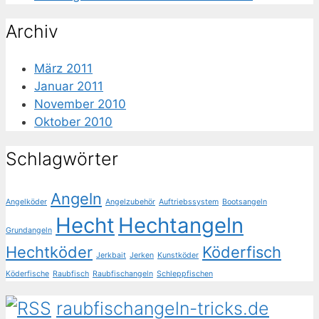
Archiv
März 2011
Januar 2011
November 2010
Oktober 2010
Schlagwörter
Angeln
Angelköder
Angelzubehör
Auftriebssystem
Bootsangeln
Hecht
Hechtangeln
Grundangeln
Hechtköder
Köderfisch
Jerkbait
Jerken
Kunstköder
Köderfische
Raubfisch
Raubfischangeln
Schleppfischen
raubfischangeln-tricks.de