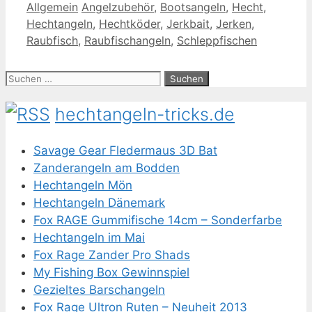
Kategorien
Schlagwörter
Allgemein
Angelzubehör
,
Bootsangeln
,
Hecht
,
Hechtangeln
,
Hechtköder
,
Jerkbait
,
Jerken
,
Raubfisch
,
Raubfischangeln
,
Schleppfischen
Suche
nach:
hechtangeln-tricks.de
Savage Gear Fledermaus 3D Bat
Zanderangeln am Bodden
Hechtangeln Mön
Hechtangeln Dänemark
Fox RAGE Gummifische 14cm – Sonderfarbe
Hechtangeln im Mai
Fox Rage Zander Pro Shads
My Fishing Box Gewinnspiel
Gezieltes Barschangeln
Fox Rage Ultron Ruten – Neuheit 2013