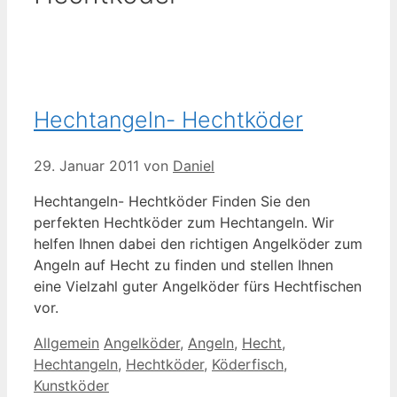
Hechtangeln- Hechtköder
29. Januar 2011
von
Daniel
Hechtangeln- Hechtköder Finden Sie den
perfekten Hechtköder zum Hechtangeln. Wir
helfen Ihnen dabei den richtigen Angelköder zum
Angeln auf Hecht zu finden und stellen Ihnen
eine Vielzahl guter Angelköder fürs Hechtfischen
vor.
Kategorien
Schlagwörter
Allgemein
Angelköder
,
Angeln
,
Hecht
,
Hechtangeln
,
Hechtköder
,
Köderfisch
,
Kunstköder