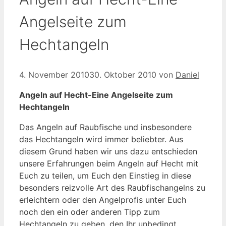
Angelseite zum
Hechtangeln
4. November 2010
30. Oktober 2010
von
Daniel
Angeln auf Hecht-Eine Angelseite zum
Hechtangeln
Das Angeln auf Raubfische und insbesondere
das Hechtangeln wird immer beliebter. Aus
diesem Grund haben wir uns dazu entschieden
unsere Erfahrungen beim Angeln auf Hecht mit
Euch zu teilen, um Euch den Einstieg in diese
besonders reizvolle Art des Raubfischangelns zu
erleichtern oder den Angelprofis unter Euch
noch den ein oder anderen Tipp zum
Hechtangeln zu geben, den Ihr unbedingt