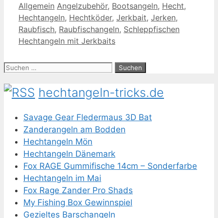
Kategorien
Schlagwörter
Allgemein
Angelzubehör
,
Bootsangeln
,
Hecht
,
Hechtangeln
,
Hechtköder
,
Jerkbait
,
Jerken
,
Raubfisch
,
Raubfischangeln
,
Schleppfischen
Hechtangeln mit Jerkbaits
Suche
nach:
hechtangeln-tricks.de
Savage Gear Fledermaus 3D Bat
Zanderangeln am Bodden
Hechtangeln Mön
Hechtangeln Dänemark
Fox RAGE Gummifische 14cm – Sonderfarbe
Hechtangeln im Mai
Fox Rage Zander Pro Shads
My Fishing Box Gewinnspiel
Gezieltes Barschangeln