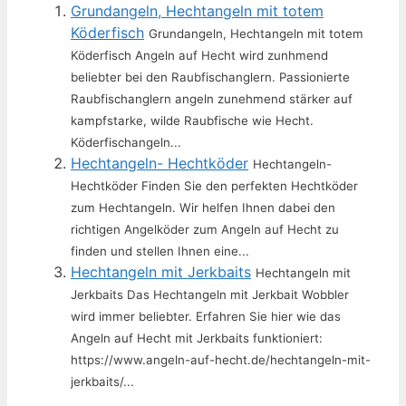
Grundangeln, Hechtangeln mit totem
Köderfisch
Grundangeln, Hechtangeln mit totem
Köderfisch Angeln auf Hecht wird zunhmend
beliebter bei den Raubfischanglern. Passionierte
Raubfischanglern angeln zunehmend stärker auf
kampfstarke, wilde Raubfische wie Hecht.
Köderfischangeln...
Hechtangeln- Hechtköder
Hechtangeln-
Hechtköder Finden Sie den perfekten Hechtköder
zum Hechtangeln. Wir helfen Ihnen dabei den
richtigen Angelköder zum Angeln auf Hecht zu
finden und stellen Ihnen eine...
Hechtangeln mit Jerkbaits
Hechtangeln mit
Jerkbaits Das Hechtangeln mit Jerkbait Wobbler
wird immer beliebter. Erfahren Sie hier wie das
Angeln auf Hecht mit Jerkbaits funktioniert:
https://www.angeln-auf-hecht.de/hechtangeln-mit-
jerkbaits/...