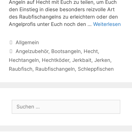
Angeln auf Hecht mit Euch zu teilen, um Euch
den Einstieg in diese besonders reizvolle Art
des Raubfischangelns zu erleichtern oder den
Angelprofis unter Euch noch den …
Weiterlesen
Kategorien
Allgemein
Schlagwörter
Angelzubehör
,
Bootsangeln
,
Hecht
,
Hechtangeln
,
Hechtköder
,
Jerkbait
,
Jerken
,
Raubfisch
,
Raubfischangeln
,
Schleppfischen
Suche
nach: