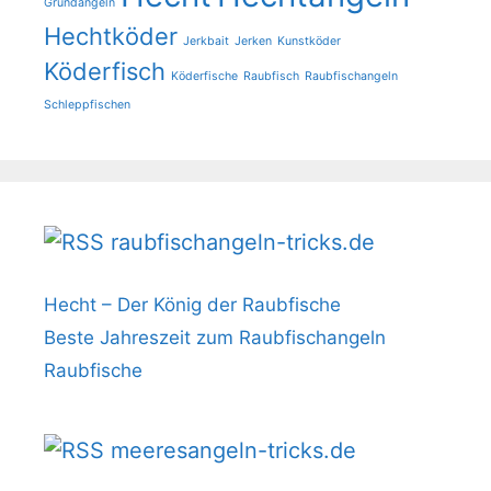
Grundangeln
Hechtköder
Jerkbait
Jerken
Kunstköder
Köderfisch
Köderfische
Raubfisch
Raubfischangeln
Schleppfischen
raubfischangeln-tricks.de
Hecht – Der König der Raubfische
Beste Jahreszeit zum Raubfischangeln
Raubfische
meeresangeln-tricks.de