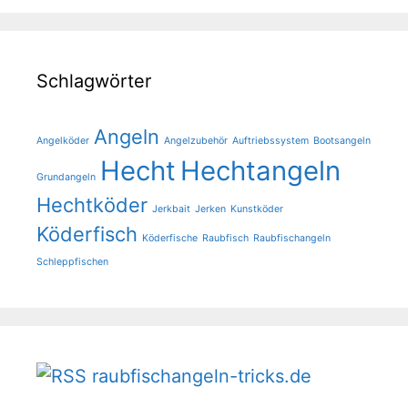
Schlagwörter
Angeln
Angelköder
Angelzubehör
Auftriebssystem
Bootsangeln
Hecht
Hechtangeln
Grundangeln
Hechtköder
Jerkbait
Jerken
Kunstköder
Köderfisch
Köderfische
Raubfisch
Raubfischangeln
Schleppfischen
raubfischangeln-tricks.de